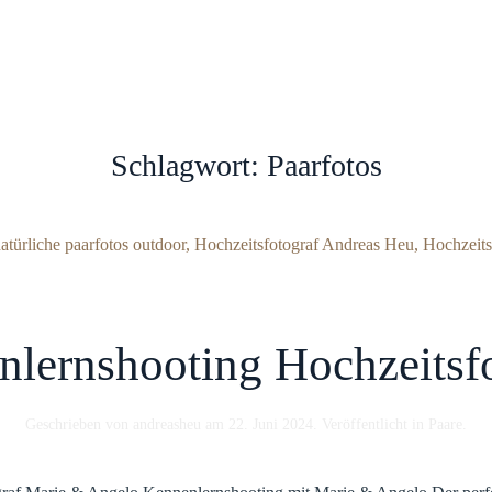
Schlagwort:
Paarfotos
lernshooting Hochzeitsf
Geschrieben von
andreasheu
am
22. Juni 2024
. Veröffentlicht in
Paare
.