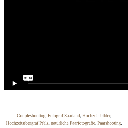
Coupleshooting
,
Fotograf Saarland
,
Hochzeitsbilder
,
Hochzeitsfotograf Pfalz
,
natürliche Paarfotografie
,
Paarshooting
,