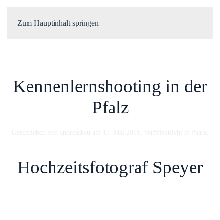
ANDREAS HEU
Zum Hauptinhalt springen
Kennenlernshooting in der
Pfalz
Geschrieben von
andreasheu
am
17. Mai 2019
. Veröffentlicht in
Paare
.
Hochzeitsfotograf Speyer